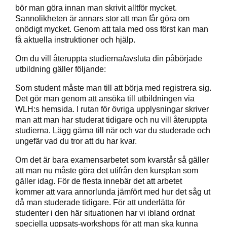
bör man göra innan man skrivit alltför mycket.
Sannolikheten är annars stor att man får göra om
onödigt mycket. Genom att tala med oss först kan man
få aktuella instruktioner och hjälp.
Om du vill återuppta studierna/avsluta din påbörjade
utbildning gäller följande:
Som student måste man till att börja med registrera sig.
Det gör man genom att ansöka till utbildningen via
WLH:s hemsida. I rutan för övriga upplysningar skriver
man att man har studerat tidigare och nu vill återuppta
studierna. Lägg gärna till när och var du studerade och
ungefär vad du tror att du har kvar.
Om det är bara examensarbetet som kvarstår så gäller
att man nu måste göra det utifrån den kursplan som
gäller idag. För de flesta innebär det att arbetet
kommer att vara annorlunda jämfört med hur det såg ut
då man studerade tidigare. För att underlätta för
studenter i den här situationen har vi ibland ordnat
speciella uppsats-workshops för att man ska kunna