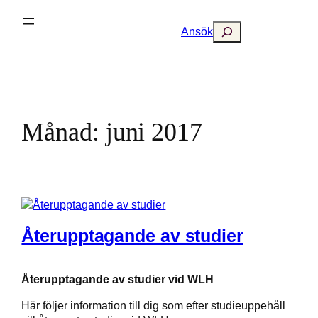
Hoppa
till
Search
Ansök
innehåll
Månad:
juni 2017
Återupptagande av studier
Återupptagande av studier vid WLH
Här följer information till dig som efter studieuppehåll