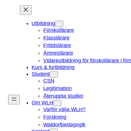
Hoppa
till
innehåll
Utbildning
Förskollärare
Klasslärare
Fritidslärare
Ämneslärare
Vidareutbildning för förskollärare i fö
Kurs & fortbildning
Student
CSN
Legitimation
Återuppta studier
Om WLH
Varför välja WLH?
Forskning
Waldorfpedagogik