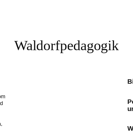
Waldorfpedagogik
B
som
P
ed
u
a,
W