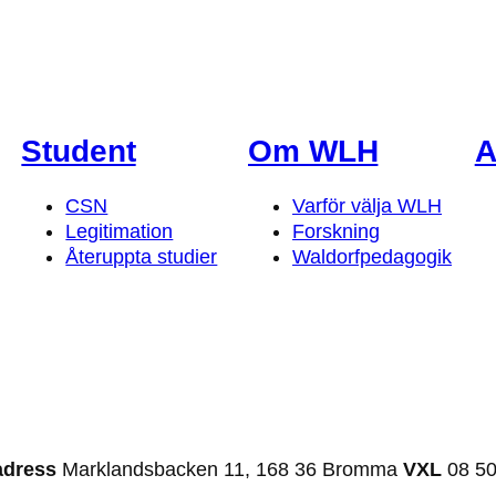
Student
Om WLH
A
CSN
Varför välja WLH
Legitimation
Forskning
Återuppta studier
Waldorfpedagogik
adress
Marklandsbacken 11, 168 36 Bromma
VXL
08 50