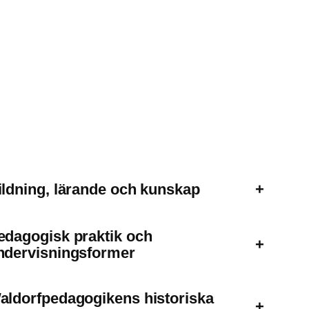
ildning, lärande och kunskap
+
edagogisk praktik och
+
ndervisningsformer
aldorfpedagogikens historiska
+