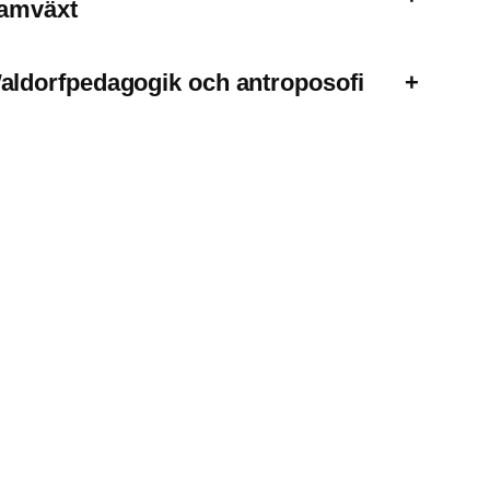
ramväxt
aldorfpedagogik och antroposofi
+