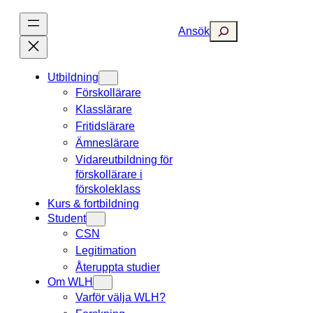
Hoppa
till
Search
Ansök
innehåll
Utbildning
Förskollärare
Klasslärare
Fritidslärare
Ämneslärare
Vidareutbildning för
förskollärare i
förskoleklass
Kurs & fortbildning
Student
CSN
Legitimation
Återuppta studier
Om WLH
Varför välja WLH?