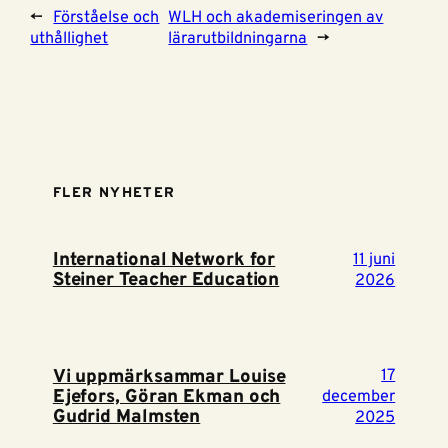
←
Förståelse och
WLH och akademiseringen av
uthållighet
lärarutbildningarna
→
FLER NYHETER
International Network for
11 juni
Steiner Teacher Education
2026
Vi uppmärksammar Louise
17
Ejefors, Göran Ekman och
december
Gudrid Malmsten
2025