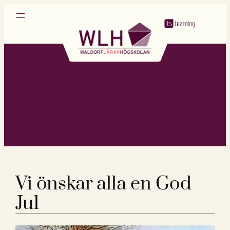
Hoppa
till
innehåll
Vi önskar alla en God
Jul