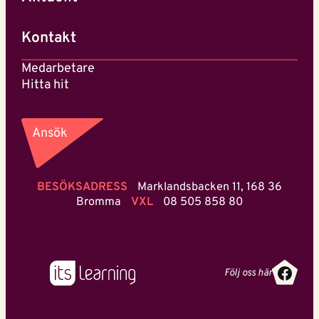
Kontakt
Medarbetare
Hitta hit
Ansök
BESÖKSADRESS
Marklandsbacken 11, 168 36
Bromma
VXL
08 505 858 80
Face
Följ oss här