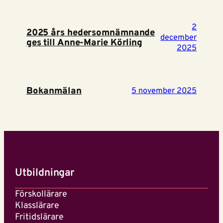
2
2025 års hedersomnämnande
december
ges till Anne-Marie Körling
2025
Bokanmälan
5 november 2025
Utbildningar
Förskollärare
Klasslärare
Fritidslärare