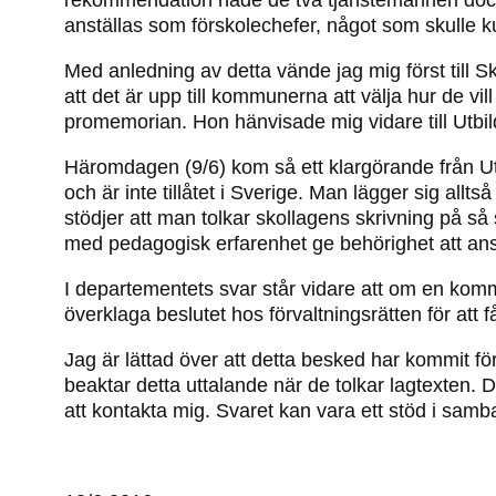
anställas som förskolechefer, något som skulle ku
Med anledning av detta vände jag mig först till 
att det är upp till kommunerna att välja hur de vil
promemorian. Hon hänvisade mig vidare till Utbi
Häromdagen (9/6) kom så ett klargörande från Utb
och är inte tillåtet i Sverige. Man lägger sig all
stödjer att man tolkar skollagens skrivning på s
med pedagogisk erfarenhet ge behörighet att ans
I departementets svar står vidare att om en komm
överklaga beslutet hos förvaltningsrätten för att 
Jag är lättad över att detta besked har kommit 
beaktar detta uttalande när de tolkar lagtexten
att kontakta mig. Svaret kan vara ett stöd i samb