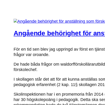
Angående behörighet för anst
För en tid sen blev jag uppringd av först en t
frågor var oroande.
De hade båda frågor om waldorfförskollärarutbi
förskolechef.
I skollagen står det att för att kunna anställas 
pedagogisk erfarenhet (2 kap. 11§ skollagen 201
Skolinspektionen har i en promemoria från 2014 
har 30 högskolepoäng i pedagogik. Detta ska ses
rekommendation hade de två tjänstemännen dock ta