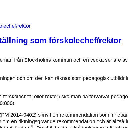
ällning som förskolechef/rektor
jänsteman från Stockholms kommun och en vecka senare a
ldningen och om den kan räknas som pedagogisk utbildni
som förskolechef (eller rektor) ska man ha förvärvat peda
0:800).
(PM 2014-0402) skrivit en rekommendation som innebär a
 om en riktningsgivande rekommendation och är alltså i
git fasta på. De ställde sig alltså tveksamma till att g