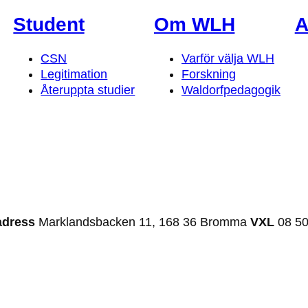
Student
Om WLH
A
CSN
Varför välja WLH
Legitimation
Forskning
Återuppta studier
Waldorfpedagogik
adress
Marklandsbacken 11, 168 36 Bromma
VXL
08 50