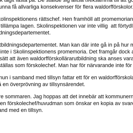
nna få allvarliga konsekvenser för flera waldorfförskolor
Skolinspektionens rättschef. Hen framhöll att promemori
l tillämpa lagen. Skolinspektionen var inte villig att förty
ldningsdepartementet.
ildningsdepartementet. Man kan där inte gå in på hur my
tså inte i Skolinspektionens promemoria. Det framgår dock 
å sätt att även waldorfförskollärarutbildning ska anses v
tällas som förskolechef. Man har för närvarande inte fö
un i samband med tillsyn fattar ett för en waldorfförsko
få en överprövning av tillsynsärendet.
före sommaren. Jag hoppas att det innebär att kommunern
. Den förskolechef/huvudman som önskar en kopia av sva
and med en tillsyn.