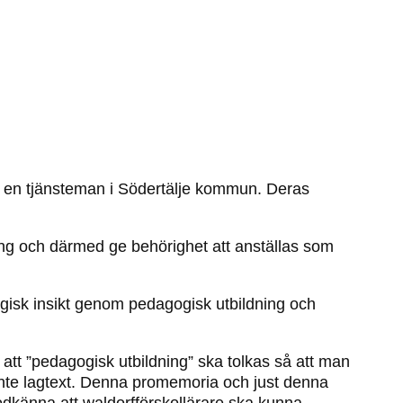
v en tjänsteman i Södertälje kommun. Deras
ng och därmed ge behörighet att anställas som
gogisk insikt genom pedagogisk utbildning och
tt ”pedagogisk utbildning” ska tolkas så att man
nte lagtext. Denna promemoria och just denna
odkänna att waldorfförskollärare ska kunna