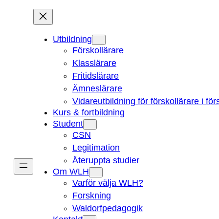
Hoppa
till
innehåll
Utbildning
Förskollärare
Klasslärare
Fritidslärare
Ämneslärare
Vidareutbildning för förskollärare i fö
Kurs & fortbildning
Student
CSN
Legitimation
Återuppta studier
Om WLH
Varför välja WLH?
Forskning
Waldorfpedagogik