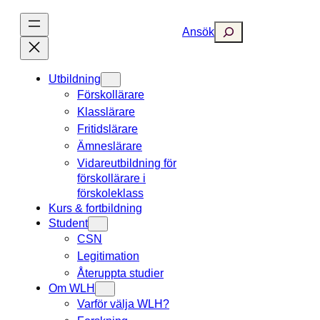
Hoppa
till
Search
Ansök
innehåll
Utbildning
Förskollärare
Klasslärare
Fritidslärare
Ämneslärare
Vidareutbildning för
förskollärare i
förskoleklass
Kurs & fortbildning
Student
CSN
Legitimation
Återuppta studier
Om WLH
Varför välja WLH?