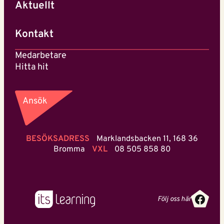
Aktuellt
Kontakt
Medarbetare
Hitta hit
Ansök
BESÖKSADRESS
Marklandsbacken 11, 168 36
Bromma
VXL
08 505 858 80
Face
Följ oss här