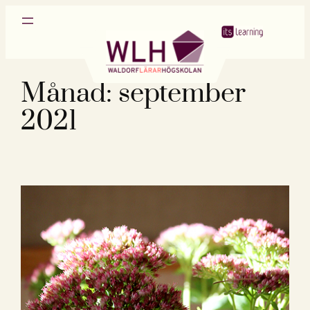
Hoppa
till
innehåll
Månad:
september
2021