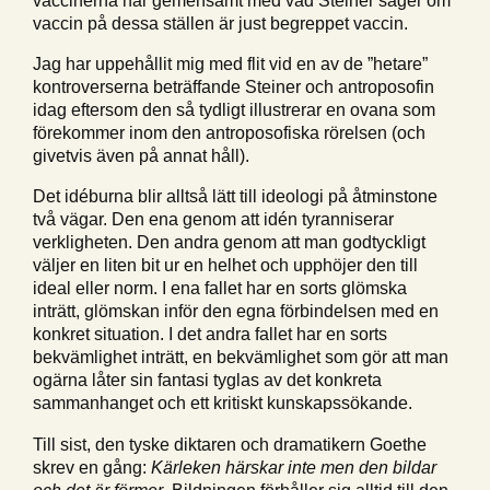
vaccin på dessa ställen är just begreppet vaccin.
Jag har uppehållit mig med flit vid en av de ”hetare”
kontroverserna beträffande Steiner och antroposofin
idag eftersom den så tydligt illustrerar en ovana som
förekommer inom den antroposofiska rörelsen (och
givetvis även på annat håll).
Det idéburna blir alltså lätt till ideologi på åtminstone
två vägar. Den ena genom att idén tyranniserar
verkligheten. Den andra genom att man godtyckligt
väljer en liten bit ur en helhet och upphöjer den till
ideal eller norm. I ena fallet har en sorts glömska
inträtt, glömskan inför den egna förbindelsen med en
konkret situation. I det andra fallet har en sorts
bekvämlighet inträtt, en bekvämlighet som gör att man
ogärna låter sin fantasi tyglas av det konkreta
sammanhanget och ett kritiskt kunskapssökande.
Till sist, den tyske diktaren och dramatikern Goethe
skrev en gång:
Kärleken härskar inte men den bildar
och det är förmer
. Bildningen förhåller sig alltid till den