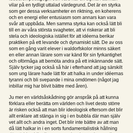
vilar på en tydligt uttalad värdegrund. Det är en styrka
som ger dessa verksamheter en riktning, en koherens
och en energi eller entusiasm som annars kan vara
svår att uppbåda. Men samma styrka kan också lätt bli
till en av våra största svagheter, att vi riskerar att bli
stela och ideologiska istället för att idéerna berikar
praktiken på ett levande och dynamiskt sätt. De av oss
som en gång varit elever i waldorfskolor minns säkert
en eller annan lärare som var känd för sin fyrkantighet
och oförmåga att bemöta andra på ett inkännande sätt.
Själv tycker jag också så här i efterhand att jag särskilt
som ung lärare hade lätt för att halka in under idéernas
tyranni och bli svepande i mina omdömen (något jag
inbillar mig har blivit bättre med åren).
Ju mer en världsåskådning gör anspråk på att kunna
förklara eller berätta om världen och livet desto större
är risken också att man blir ideologisk eftersom det blir
allt enklare att stänga in sig i en bubbla där man själv
vet allt och andra inget. Det blir inte bättre av att man
då lätt halkar in i en sorts fundamentalistisk hållning