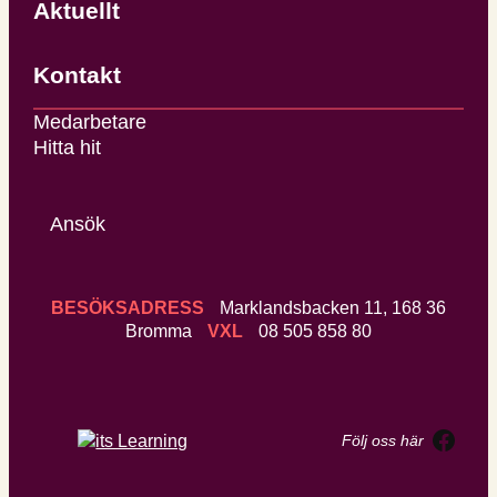
Aktuellt
Kontakt
Medarbetare
Hitta hit
Ansök
BESÖKSADRESS
Marklandsbacken 11, 168 36
Bromma
VXL
08 505 858 80
Face
Följ oss här