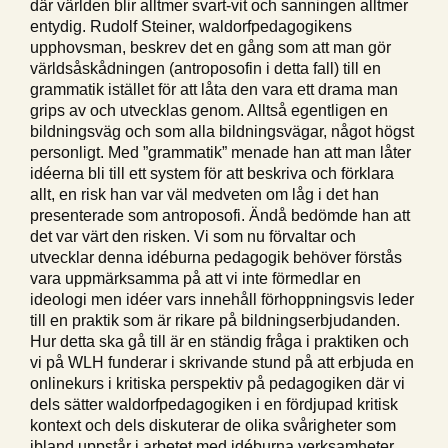
där världen blir alltmer svart-vit och sanningen alltmer
entydig. Rudolf Steiner, waldorfpedagogikens
upphovsman, beskrev det en gång som att man gör
världsåskådningen (antroposofin i detta fall) till en
grammatik istället för att låta den vara ett drama man
grips av och utvecklas genom. Alltså egentligen en
bildningsväg och som alla bildningsvägar, något högst
personligt. Med ”grammatik” menade han att man låter
idéerna bli till ett system för att beskriva och förklara
allt, en risk han var väl medveten om låg i det han
presenterade som antroposofi. Ändå bedömde han att
det var värt den risken. Vi som nu förvaltar och
utvecklar denna idéburna pedagogik behöver förstås
vara uppmärksamma på att vi inte förmedlar en
ideologi men idéer vars innehåll förhoppningsvis leder
till en praktik som är rikare på bildningserbjudanden.
Hur detta ska gå till är en ständig fråga i praktiken och
vi på WLH funderar i skrivande stund på att erbjuda en
onlinekurs i kritiska perspektiv på pedagogiken där vi
dels sätter waldorfpedagogiken i en fördjupad kritisk
kontext och dels diskuterar de olika svårigheter som
ibland uppstår i arbetet med idéburna verksamheter.