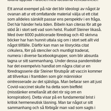
Ett annat exempel på när det blir ideologi av något är
ovanan att ur ett omfattande material välja ut ett citat
som alldeles särskilt passar ens perspektiv i en fråga.
Det här händer hela tiden. Bibeln kan citeras för att ge
stöd åt i stort sett vad som helst. Rudolf Steiner likaså.
Med över 6000 publicerade föredrag och 40 skrivna
böcker har han hunnit uttala sig om i stort sett allt vid
något tillfälle. Därför kan man se lösryckta citat
cirkulera, förr på stenciler och muntligt traderat,
numera i diverse facebookgrupper, som blir absurda
tagna ur sitt sammanhang. Under dessa pandemitider
har det exempelvis handlat om några citat ur en
föredragsserie där Steiner förutspår att vaccin kommer
att tillverkas i framtiden som gör människor
ointresserade av det själsliga. Man befarar sen att just
Covid-vaccinet skulle ha detta som bieffekt
(misstänker emellanåt att det rör sig om en
konspiration). Detta visar på en fundamental brist i
kritisk hermeneutisk läsning. Man tar något ur sitt
sammanhang och så förbigår man vad som sagts i