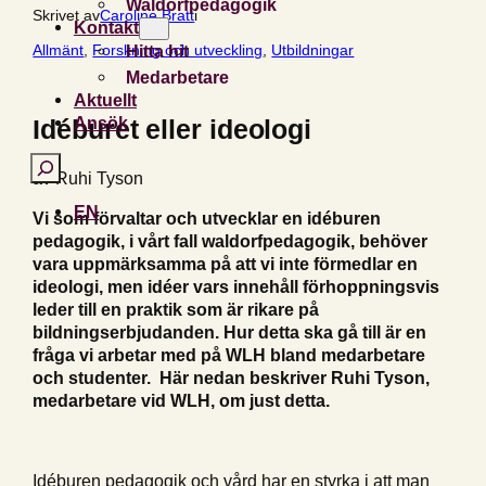
Waldorfpedagogik
Skrivet av
Caroline Bratt
i
Kontakt
Allmänt
, 
Forskning och utveckling
, 
Utbildningar
Hitta hit
Medarbetare
Aktuellt
Ansök
Idéburet eller ideologi
Search
av Ruhi Tyson
EN
Vi som förvaltar och utvecklar en idéburen
pedagogik, i vårt fall waldorfpedagogik, behöver
vara uppmärksamma på att vi inte förmedlar en
ideologi, men idéer vars innehåll förhoppningsvis
leder till en praktik som är rikare på
bildningserbjudanden. Hur detta ska gå till är en
fråga vi arbetar med på WLH bland medarbetare
och studenter. Här nedan beskriver Ruhi Tyson,
medarbetare vid WLH, om just detta.
Idéburen pedagogik och vård har en styrka i att man