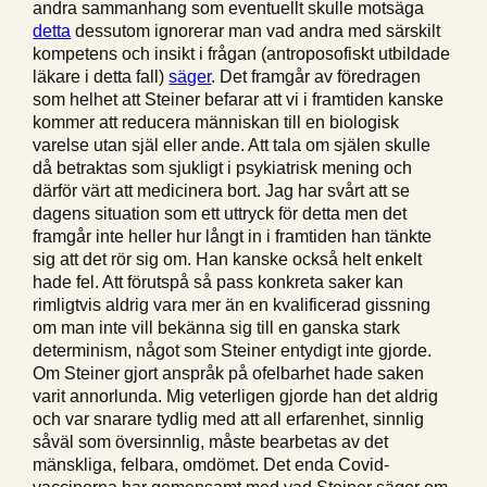
andra sammanhang som eventuellt skulle motsäga
detta
dessutom ignorerar man vad andra med särskilt
kompetens och insikt i frågan (antroposofiskt utbildade
läkare i detta fall)
säger
. Det framgår av föredragen
som helhet att Steiner befarar att vi i framtiden kanske
kommer att reducera människan till en biologisk
varelse utan själ eller ande. Att tala om själen skulle
då betraktas som sjukligt i psykiatrisk mening och
därför värt att medicinera bort. Jag har svårt att se
dagens situation som ett uttryck för detta men det
framgår inte heller hur långt in i framtiden han tänkte
sig att det rör sig om. Han kanske också helt enkelt
hade fel. Att förutspå så pass konkreta saker kan
rimligtvis aldrig vara mer än en kvalificerad gissning
om man inte vill bekänna sig till en ganska stark
determinism, något som Steiner entydigt inte gjorde.
Om Steiner gjort anspråk på ofelbarhet hade saken
varit annorlunda. Mig veterligen gjorde han det aldrig
och var snarare tydlig med att all erfarenhet, sinnlig
såväl som översinnlig, måste bearbetas av det
mänskliga, felbara, omdömet. Det enda Covid-
vaccinerna har gemensamt med vad Steiner säger om