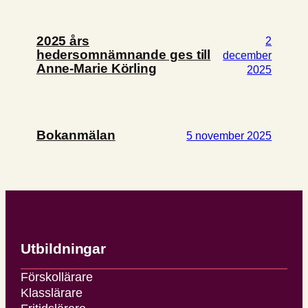
2025 års
2
hedersomnämnande ges till
december
Anne-Marie Körling
2025
Bokanmälan
5 november 2025
Utbildningar
Förskollärare
Klasslärare