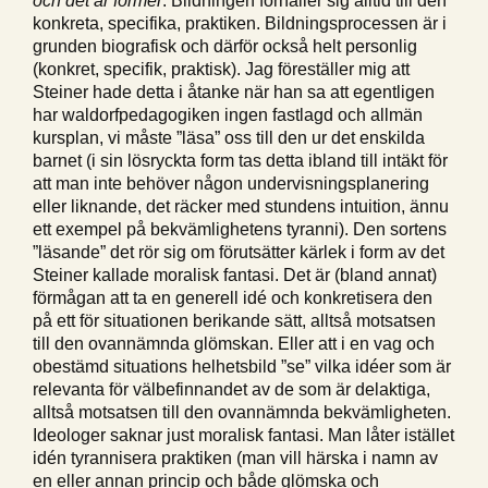
konkreta, specifika, praktiken. Bildningsprocessen är i
grunden biografisk och därför också helt personlig
(konkret, specifik, praktisk). Jag föreställer mig att
Steiner hade detta i åtanke när han sa att egentligen
har waldorfpedagogiken ingen fastlagd och allmän
kursplan, vi måste ”läsa” oss till den ur det enskilda
barnet (i sin lösryckta form tas detta ibland till intäkt för
att man inte behöver någon undervisningsplanering
eller liknande, det räcker med stundens intuition, ännu
ett exempel på bekvämlighetens tyranni). Den sortens
”läsande” det rör sig om förutsätter kärlek i form av det
Steiner kallade moralisk fantasi. Det är (bland annat)
förmågan att ta en generell idé och konkretisera den
på ett för situationen berikande sätt, alltså motsatsen
till den ovannämnda glömskan. Eller att i en vag och
obestämd situations helhetsbild ”se” vilka idéer som är
relevanta för välbefinnandet av de som är delaktiga,
alltså motsatsen till den ovannämnda bekvämligheten.
Ideologer saknar just moralisk fantasi. Man låter istället
idén tyrannisera praktiken (man vill härska i namn av
en eller annan princip och både glömska och