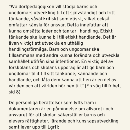
“Waldorfpedagogiken vill stödja barns och
ungdomars utveckling till ett självständigt och fritt
tänkande, såväl kritiskt som etiskt, vilket också
omfattar känsla för ansvar. Detta innefattar att
kunna omsätta idéer och tankar i handling. Etiskt
tänkande ska kunna bli till etiskt handlande. Det är
även viktigt att utveckla en uthållig
handlingsförmåga. Barn och ungdomar ska
tillsammans med andra kunna förändra och utveckla
samhället utifrån sina intentioner. En viktig del av
förskolans och skolans uppdrag är att ge barn och
ungdomar tillit till sitt tänkande, kännande och
handlande, och låta dem känna att hen är en del av
världen och att världen hör hen till.” (En väg till frihet,
sid 8)
De personliga berättelser som lyfts fram i
dokumentären är en påminnelse om allvaret i och
ansvaret för att skolan säkerställer barns och
elevers rättigheter, lärande och kunskapsutveckling
samt lever upp till Lgr11: