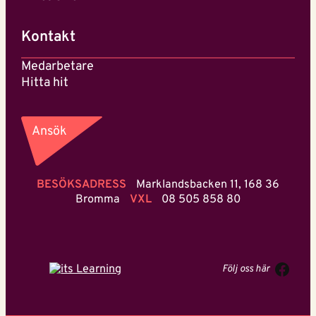
Kontakt
Medarbetare
Hitta hit
Ansök
BESÖKSADRESS
Marklandsbacken 11, 168 36
Bromma
VXL
08 505 858 80
Face
Följ oss här