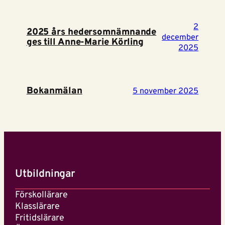
2
2025 års hedersomnämnande
december
ges till Anne-Marie Körling
2025
Bokanmälan
5 november 2025
Utbildningar
Förskollärare
Klasslärare
Fritidslärare