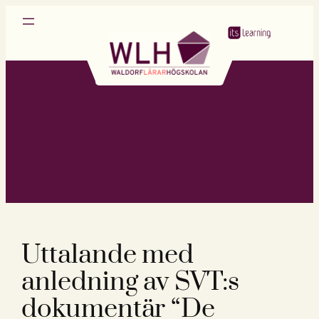
Hoppa
till
innehåll
Uttalande med
anledning av SVT:s
dokumentär “De