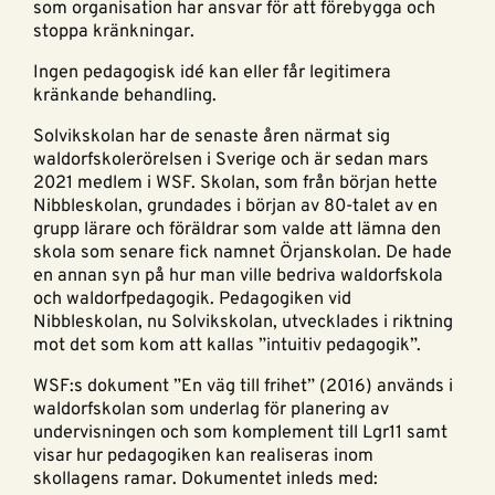
som organisation har ansvar för att förebygga och
stoppa kränkningar.
Ingen pedagogisk idé kan eller får legitimera
kränkande behandling.
Solvikskolan har de senaste åren närmat sig
waldorfskolerörelsen i Sverige och är sedan mars
2021 medlem i WSF. Skolan, som från början hette
Nibbleskolan, grundades i början av 80-talet av en
grupp lärare och föräldrar som valde att lämna den
skola som senare fick namnet Örjanskolan. De hade
en annan syn på hur man ville bedriva waldorfskola
och waldorfpedagogik. Pedagogiken vid
Nibbleskolan, nu Solvikskolan, utvecklades i riktning
mot det som kom att kallas ”intuitiv pedagogik”.
WSF:s dokument ”En väg till frihet” (2016) används i
waldorfskolan som underlag för planering av
undervisningen och som komplement till Lgr11 samt
visar hur pedagogiken kan realiseras inom
skollagens ramar. Dokumentet inleds med: