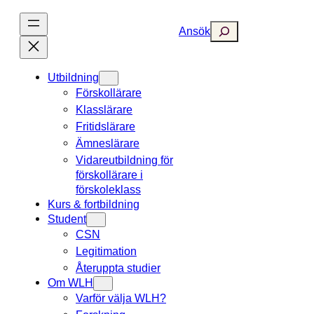
Hoppa
till
Search
Ansök
innehåll
Utbildning
Förskollärare
Klasslärare
Fritidslärare
Ämneslärare
Vidareutbildning för
förskollärare i
förskoleklass
Kurs & fortbildning
Student
CSN
Legitimation
Återuppta studier
Om WLH
Varför välja WLH?