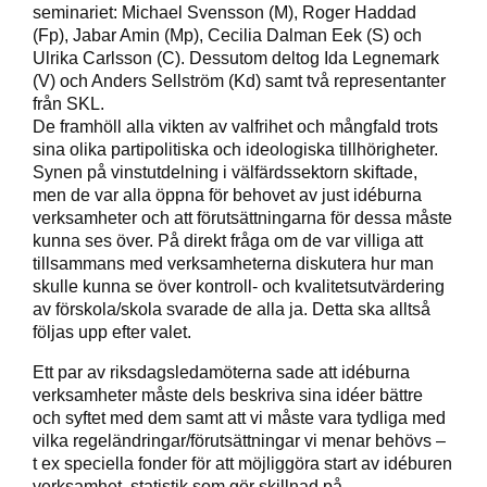
seminariet: Michael Svensson (M), Roger Haddad
(Fp), Jabar Amin (Mp), Cecilia Dalman Eek (S) och
Ulrika Carlsson (C). Dessutom deltog Ida Legnemark
(V) och Anders Sellström (Kd) samt två representanter
från SKL.
De framhöll alla vikten av valfrihet och mångfald trots
sina olika partipolitiska och ideologiska tillhörigheter.
Synen på vinstutdelning i välfärdssektorn skiftade,
men de var alla öppna för behovet av just idéburna
verksamheter och att förutsättningarna för dessa måste
kunna ses över. På direkt fråga om de var villiga att
tillsammans med verksamheterna diskutera hur man
skulle kunna se över kontroll- och kvalitetsutvärdering
av förskola/skola svarade de alla ja. Detta ska alltså
följas upp efter valet.
Ett par av riksdagsledamöterna sade att idéburna
verksamheter måste dels beskriva sina idéer bättre
och syftet med dem samt att vi måste vara tydliga med
vilka regeländringar/förutsättningar vi menar behövs –
t ex speciella fonder för att möjliggöra start av idéburen
verksamhet, statistik som gör skillnad på