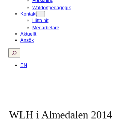
Forskning
Waldorfpedagogik
Kontakt
Hitta hit
Medarbetare
Aktuellt
Ansök
Search
EN
WLH i Almedalen 2014