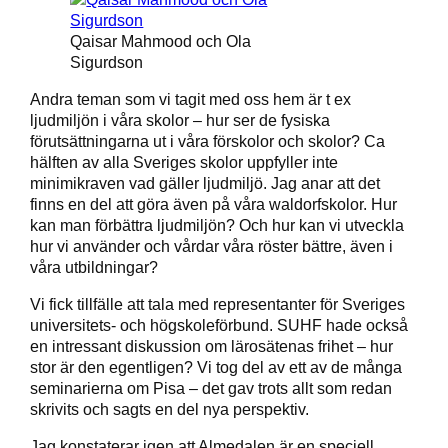
Qaisar Mahmood och Ola
Sigurdson
Andra teman som vi tagit med oss hem är t ex
ljudmiljön i våra skolor – hur ser de fysiska
förutsättningarna ut i våra förskolor och skolor? Ca
hälften av alla Sveriges skolor uppfyller inte
minimikraven vad gäller ljudmiljö. Jag anar att det
finns en del att göra även på våra waldorfskolor. Hur
kan man förbättra ljudmiljön? Och hur kan vi utveckla
hur vi använder och vårdar våra röster bättre, även i
våra utbildningar?
Vi fick tillfälle att tala med representanter för Sveriges
universitets- och högskoleförbund. SUHF hade också
en intressant diskussion om lärosätenas frihet – hur
stor är den egentligen? Vi tog del av ett av de många
seminarierna om Pisa – det gav trots allt som redan
skrivits och sagts en del nya perspektiv.
Jag konstaterar igen att Almedalen är en speciell