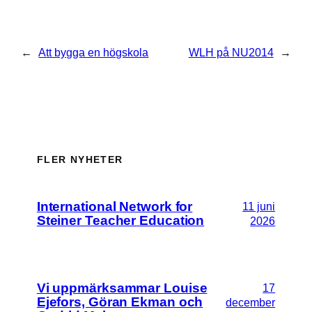
←
Att bygga en högskola
WLH på NU2014
→
FLER NYHETER
International Network for
11 juni
Steiner Teacher Education
2026
Vi uppmärksammar Louise
17
Ejefors, Göran Ekman och
december