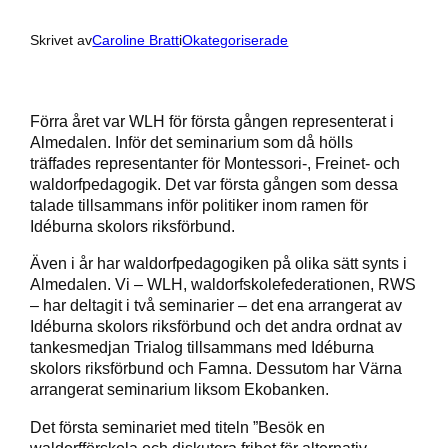
Skrivet av
Caroline Bratt
i
Okategoriserade
Förra året var WLH för första gången representerat i
Almedalen. Inför det seminarium som då hölls
träffades representanter för Montessori-, Freinet- och
waldorfpedagogik. Det var första gången som dessa
talade tillsammans inför politiker inom ramen för
Idéburna skolors riksförbund.
Även i år har waldorfpedagogiken på olika sätt synts i
Almedalen. Vi – WLH, waldorfskolefederationen, RWS
– har deltagit i två seminarier – det ena arrangerat av
Idéburna skolors riksförbund och det andra ordnat av
tankesmedjan Trialog tillsammans med Idéburna
skolors riksförbund och Famna. Dessutom har Värna
arrangerat seminarium liksom Ekobanken.
Det första seminariet med titeln ”Besök en
waldorfförskola och diskutera frihet för alternativ