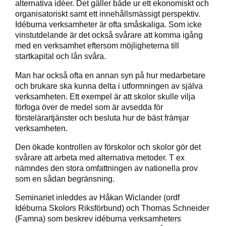
alternativa idéer. Det gäller både ur ett ekonomiskt och
organisatoriskt samt ett innehållsmässigt perspektiv.
Idéburna verksamheter är ofta småskaliga. Som icke
vinstutdelande är det också svårare att komma igång
med en verksamhet eftersom möjligheterna till
startkapital och lån svåra.
Man har också ofta en annan syn på hur medarbetare
och brukare ska kunna delta i utformningen av själva
verksamheten. Ett exempel är att skolor skulle vilja
förfoga över de medel som är avsedda för
förstelärartjänster och besluta hur de bäst främjar
verksamheten.
Den ökade kontrollen av förskolor och skolor gör det
svårare att arbeta med alternativa metoder. T ex
nämndes den stora omfattningen av nationella prov
som en sådan begränsning.
Seminariet inleddes av Håkan Wiclander (ordf
Idéburna Skolors Riksförbund) och Thomas Schneider
(Famna) som beskrev idéburna verksamheters