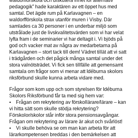
pedagogik” hade karaktären av ett öppet hus med
samtal. Det ägde rum på Karlavagnen – en
waldorfförskola strax utanför muren i Visby. Där
samlades ca 30 personer i en underbar miljö som
utstrålade just de livskvalitetsvärden som vi har velat
lyfta fram i de seminarier vi har deltagit i. Vi bjöds på
god och vacker mat av några av medarbetarna på
Karlavagnen – stort tack till dem! Vädret tillät att vi satt
i trädgården och det pågick många samtal under det
stora valnötsträdet. Vi fick sen tillfälle att gemensamt
samtala om frågor som vi menar att Idéburna skolors
riksförbund skulle kunna arbeta vidare med.
Frågor som kom upp och som styrelsen för Idéburna
Skolors Riksförbund får ta med sig hem var:
• Frågan om rekrytering av förskollärare/lärare – kan
vi hitta sätt som skulle stödja rekrytering?
Förskolor/skolor står inför stora pensionsavgångar.
Frågan om rekrytering av lärare är akut och svårlöst!
• Vi skulle behöva se om man kan arbeta för att
lärarkompetensen breddas i den bemärkelsen att