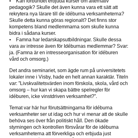
• Kan förbundet erbjuda kurser om alternativ
pedagogik? Skulle det även kunna vara ett sätt att
rekrytera nya lärare till de idéburna verksamheterna?
Skulle detta kunna göras regionalt? Det finns stor
kompetens bland medlemmarna som skulle kunna
bidra i sådana kurser.
• Famna har ledarskapsutbildningar. Skulle dessa
vara av intresse även för Idéburnas medlemmar? Svar:
ja. (Famna är en intresseorganisation för idéburen
vård och omsorg.)
Det andra seminariet, som ägde rum på universitetets
lokaler inne i Visby, hade en helt annan karaktär. Titeln
var: ”Livskvalitetsvärden inom förskola, skola, vård och
omsorg – hur kan vi skapa bättre spelregler för
idéburen, icke vinstdriven verksamhet?”.
Temat var här hur förutsättningarna för idéburna
verksamheter ser ut idag och hur vi menar att de skulle
behöva ses över från politiskt håll. Den ökade
styrningen och kontrollen försvårar för de idéburna
verksamheterna att förverkliga och erbjuda just