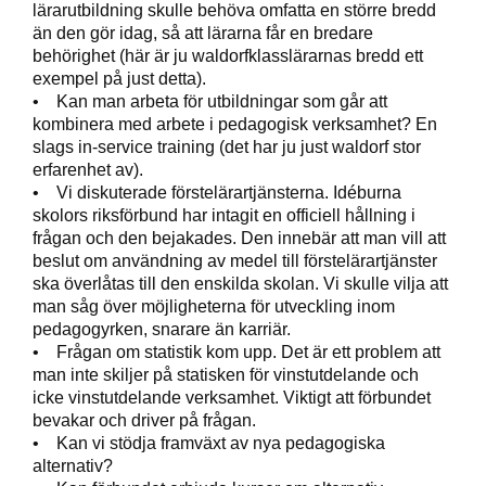
lärarutbildning skulle behöva omfatta en större bredd
än den gör idag, så att lärarna får en bredare
behörighet (här är ju waldorfklasslärarnas bredd ett
exempel på just detta).
• Kan man arbeta för utbildningar som går att
kombinera med arbete i pedagogisk verksamhet? En
slags in-service training (det har ju just waldorf stor
erfarenhet av).
• Vi diskuterade förstelärartjänsterna. Idéburna
skolors riksförbund har intagit en officiell hållning i
frågan och den bejakades. Den innebär att man vill att
beslut om användning av medel till förstelärartjänster
ska överlåtas till den enskilda skolan. Vi skulle vilja att
man såg över möjligheterna för utveckling inom
pedagogyrken, snarare än karriär.
• Frågan om statistik kom upp. Det är ett problem att
man inte skiljer på statisken för vinstutdelande och
icke vinstutdelande verksamhet. Viktigt att förbundet
bevakar och driver på frågan.
• Kan vi stödja framväxt av nya pedagogiska
alternativ?