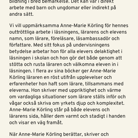
bildning i bred bemärkelse. Det kan var i direkt
arbete med barn och ungdomar eller indirekt på
andra sätt.
Vi vill uppmärksamma Anne-Marie Körling för hennes
outtröttliga arbete i läsningens, lärarens och elevens
namn, som lärare, föreläsare, läsambassadör och
författare. Med sitt fokus på undervisningens
betydelse arbetar hon för alla elevers delaktighet i
läsningen i skolan och hon gör det både genom att
stötta och rusta läraren och välkomna eleven in i
läsningen. I flera av sina böcker ger Anne-Marie
Körling läraren en röst utifrån upplevelser och
erfarenheter hon haft som lärare, tillsammans med
eleverna. Hon skriver med uppriktighet och värme
om vardagliga situationer som lärare ställs inför och
vågar också skriva om yrkets djup och komplexitet.
Anne-Marie Körling står på både elevens och
lärarens sida, håller dem varmt och stadigt i handen
och visar en väg framåt.
När Anne-Marie Körling berättar, skriver och