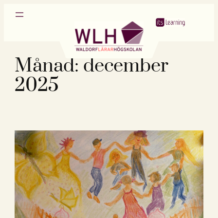
Hoppa
till
innehåll
Månad:
december
2025