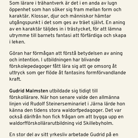
Som lärare i trähantverk är det i en anda av lugn
öppenhet som han söker sig fram mellan form och
karaktär. Klossar, djur och människor hämtar
utgångspunkt i det som ges av träet självt. En aning
av en karaktär täljdes in i trästycket, för att lämna
utrymme till barnets fantasi att förfärdiga och skapa
i leken.
Göran har förmågan att förstå betydelsen av aning
och intention. I utbildningen har blivande
förskolepedagoger fått lära sig att ge omsorg åt
uttryck som ger flöde åt fantasins formförvandlande
kraft.
Gudrid Malmsten
utbildade sig tidigt till
förskollärare. När hon senare valde den allmänna
linjen vid Rudolf Steinerseminariet i Järna lärde hon
känna den tidens stora waldorfpedagoger. Det var
också därifrån hon fick frågan om att bygga upp en
waldorfförskollärarutbildning vid Skillebyholm.
En stor del av sitt yrkesliv arbetade Gudrid på en