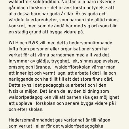
waldorfförskoletradition. Nästan alla barn i Sverige
går idag i förskola – det är av största betydelse att
alla dessa barn har goda år där. År av goda och
värdefulla erfarenheter, som barnen inte alltid minns
konkret, men som de ändå bär med sig och som blir
en stadig grund att bygga vidare på.
WLH och RWS vill med detta hedersomnämnande
lyfta fram personer eller organisationer som har
verkat för att värna barndomen med allt vad det
inrymmer av glädje, trygghet, lek, sinnesupplevelser,
omsorg och lärande. I waldorfförskolan värnar man
ett innerligt och varmt lugn, att arbeta i det lilla och
närliggande och ha tillit till att det stora finns däri.
Detta syns i det pedagogiska arbetet och i den
fysiska miljön. Det är en del av den bildning som
waldorfpedagogiken vill att barnen ska ges möjlighet
att uppleva i förskolan och senare bygga vidare på i
och efter skolan.
Hedersomnämnandet ges vartannat år till någon
som verkat i eller för det waldorfpedagogiska