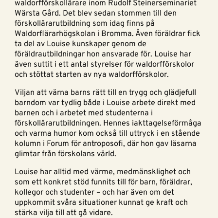
waldorfförskollärare inom Rudolf Steinerseminariet
Wärsta Gård. Det blev sedan stommen till den
förskollärarutbildning som idag finns på
Waldorflärarhögskolan i Bromma. Även föräldrar fick
ta del av Louise kunskaper genom de
föräldrautbildningar hon ansvarade för. Louise har
även suttit i ett antal styrelser för waldorfförskolor
och stöttat starten av nya waldorfförskolor.
Viljan att värna barns rätt till en trygg och glädjefull
barndom var tydlig både i Louise arbete direkt med
barnen och i arbetet med studenterna i
förskollärarutbildningen. Hennes iakttagelseförmåga
och varma humor kom också till uttryck i en stående
kolumn i Forum för antroposofi, där hon gav läsarna
glimtar från förskolans värld.
Louise har alltid med värme, medmänsklighet och
som ett konkret stöd funnits till för barn, föräldrar,
kollegor och studenter – och har även om det
uppkommit svåra situationer kunnat ge kraft och
stärka vilja till att gå vidare.