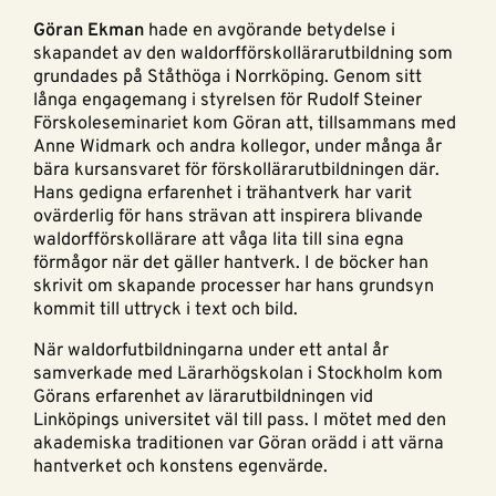
Göran Ekman
hade en avgörande betydelse i
skapandet av den waldorfförskollärarutbildning som
grundades på Ståthöga i Norrköping. Genom sitt
långa engagemang i styrelsen för Rudolf Steiner
Förskoleseminariet kom Göran att, tillsammans med
Anne Widmark och andra kollegor, under många år
bära kursansvaret för förskollärarutbildningen där.
Hans gedigna erfarenhet i trähantverk har varit
ovärderlig för hans strävan att inspirera blivande
waldorfförskollärare att våga lita till sina egna
förmågor när det gäller hantverk. I de böcker han
skrivit om skapande processer har hans grundsyn
kommit till uttryck i text och bild.
När waldorfutbildningarna under ett antal år
samverkade med Lärarhögskolan i Stockholm kom
Görans erfarenhet av lärarutbildningen vid
Linköpings universitet väl till pass. I mötet med den
akademiska traditionen var Göran orädd i att värna
hantverket och konstens egenvärde.