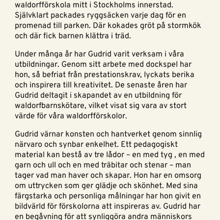
waldorfförskola mitt i Stockholms innerstad.
Självklart packades ryggsäcken varje dag för en
promenad till parken. Där kokades gröt på stormkök
och där fick barnen klättra i träd.
Under många år har Gudrid varit verksam i våra
utbildningar. Genom sitt arbete med dockspel har
hon, så befriat från prestationskrav, lyckats berika
och inspirera till kreativitet. De senaste åren har
Gudrid deltagit i skapandet av en utbildning för
waldorfbarnskötare, vilket visat sig vara av stort
värde för våra waldorfförskolor.
Gudrid värnar konsten och hantverket genom sinnlig
närvaro och synbar enkelhet. Ett pedagogiskt
material kan bestå av tre lådor – en med tyg , en med
garn och ull och en med träbitar och stenar – man
tager vad man haver och skapar. Hon har en omsorg
om uttrycken som ger glädje och skönhet. Med sina
färgstarka och personliga målningar har hon givit en
bildvärld för förskolorna att inspireras av. Gudrid har
en begåvning för att synliggöra andra människors